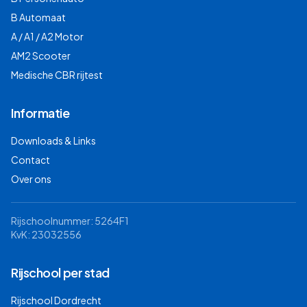
B Automaat
A / A1 / A2 Motor
AM2 Scooter
Medische CBR rijtest
Informatie
Downloads & Links
Contact
Over ons
Rijschoolnummer: 5264F1
KvK: 23032556
Rijschool per stad
Rijschool
Dordrecht