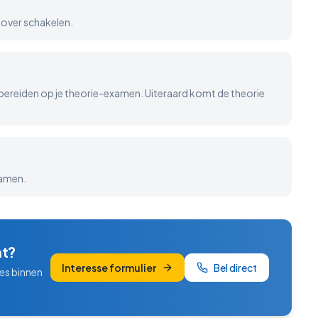
n over schakelen.
 bereiden op je theorie-examen. Uiteraard komt de theorie
xamen.
t
?
Interesse formulier
Bel direct
ies binnen