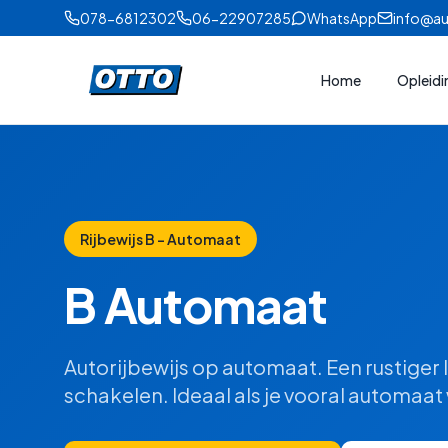
078-6812302
06-22907285
WhatsApp
info@au
Home
Opleid
Rijbewijs B - Automaat
B Automaat
Autorijbewijs op automaat. Een rustiger
schakelen. Ideaal als je vooral automaat w