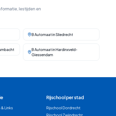
nformatie, lestijden en
B Automaat
in
Sliedrecht
-Ambacht
B Automaat
in
Hardinxveld-
Giessendam
ie
Rijschool per stad
& Links
Rijschool
Dordrecht
Rijschool
Zwijndrecht