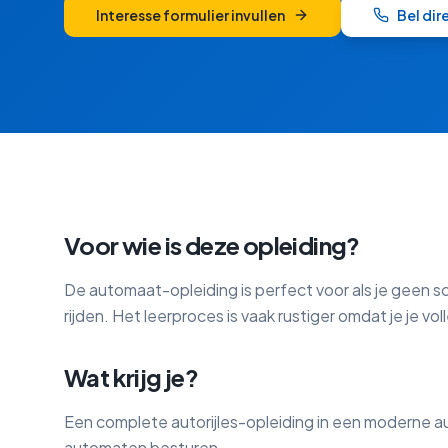
Interesse formulier invullen
Bel di
Voor wie is deze opleiding?
De automaat-opleiding is perfect voor als je geen sch
rijden. Het leerproces is vaak rustiger omdat je je v
Wat krijg je?
Een complete autorijles-opleiding in een moderne aut
automaten besturen.