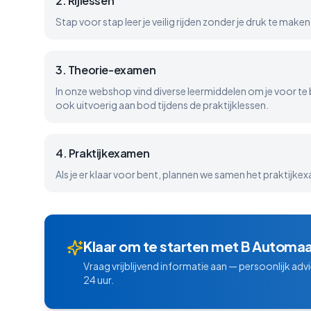
2
.
Rijlessen
Stap voor stap leer je veilig rijden zonder je druk te make
3
.
Theorie-examen
In onze webshop vind diverse leermiddelen om je voor te
ook uitvoerig aan bod tijdens de praktijklessen.
4
.
Praktijkexamen
Als je er klaar voor bent, plannen we samen het praktijke
Klaar om te starten met
B Automaa
Vraag vrijblijvend informatie aan — persoonlijk adv
24 uur.