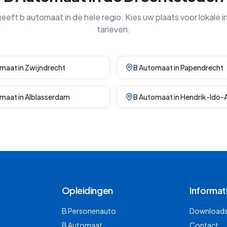
geeft
b automaat
in de hele regio. Kies uw plaats voor lokale i
tarieven.
omaat
in
Zwijndrecht
B Automaat
in
Papendrecht
omaat
in
Alblasserdam
B Automaat
in
Hendrik-Ido
Opleidingen
Informat
B Personenauto
Downloads 
B Automaat
Contact