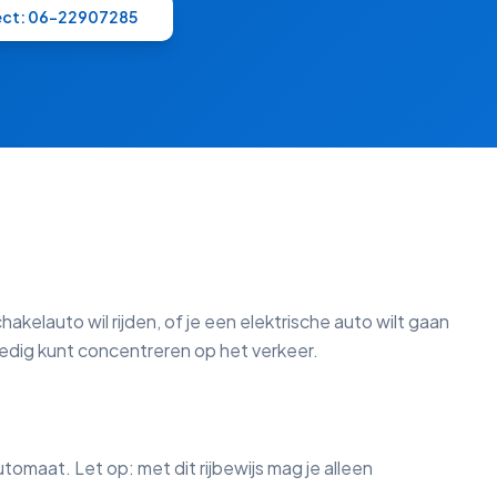
rect: 06-22907285
akelauto wil rijden, of je een elektrische auto wilt gaan
olledig kunt concentreren op het verkeer.
omaat. Let op: met dit rijbewijs mag je alleen