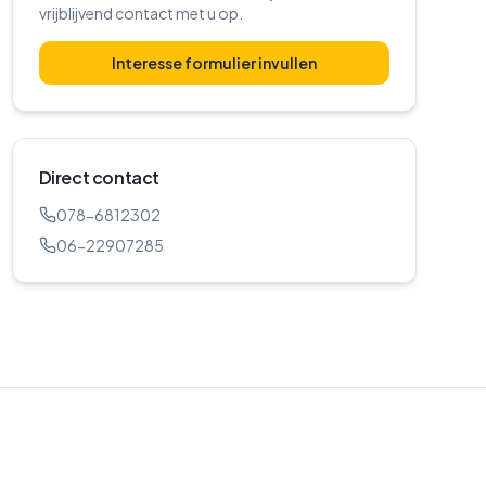
vrijblijvend contact met u op.
Interesse formulier invullen
Direct contact
078-6812302
06-22907285