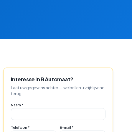
Interesse in
B Automaat
?
Laat uw gegevens achter — we bellen u vrijblijvend
terug.
Naam *
Telefoon *
E-mail *