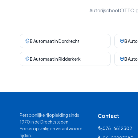
Autorijschool OTTO 
B Automaat
in
Dordrecht
B Aut
B Automaat
in
Ridderkerk
B Aut
Persoonlijke rijopleiding sinds
Contact
1970 in de Drechtsteden.
078-6812302
Focus op veilig en verantwoord
rijden.