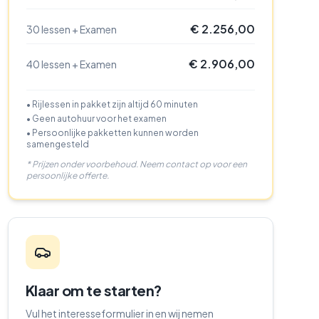
€ 2.256,00
30 lessen + Examen
€ 2.906,00
40 lessen + Examen
• Rijlessen in pakket zijn altijd 60 minuten
• Geen autohuur voor het examen
• Persoonlijke pakketten kunnen worden
samengesteld
* Prijzen onder voorbehoud. Neem contact op voor een
persoonlijke offerte.
Klaar om te starten?
Vul het interesseformulier in en wij nemen