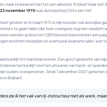
zen, maar ze kwamen niet tot een akkoord. Er bleef maar één 
23 november 1970
was Autorijschool Otto een feit.
bleef groeien en in maart 1972 is mijn moeder ook autorijles g
loma's te gaan halen (die toen overigens nog niet verplicht 
eren werden zij door het CBR hiervoor beloond met een pasje
ngen mochten meerijden en eventueel examens ruilen, wat voo
aald bedrijf tot stand kan komen. Een groot gedeelte van mijn 
binnen het bedrijf voor het uitvoeren van hand- en spandien
n mijn ouders overgenomen. Sinds 1 december 2007 genieten zi
n in Brabant.
ers zie ik het vak van rij-instructeur niet als werk, maa