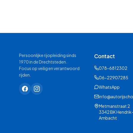
Persoonlijke rijopleiding sinds
Contact
1970 in de Drechtsteden.
078-6812302
Focus op veilig en verantwoord
rijden.
06-22907285
WhatsApp
info@autorijscho
Metmanstraat 2
3342 BK Hendrik
Ambacht