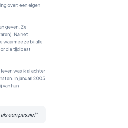
ding over: een eigen
aan geven. Ze
waren). Na het
 waarmee ze bij alle
r die tijd best
leven was ik al achter
sten. In januari 2005
j van hun
r als een passie!"