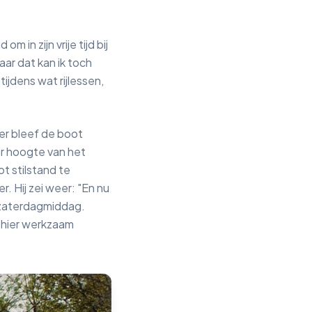
 in zijn vrije tijd bij
aar dat kan ik toch
ijdens wat rijlessen,
ader bleef de boot
r hoogte van het
t stilstand te
. Hij zei weer: "En nu
ke zaterdagmiddag.
d hier werkzaam