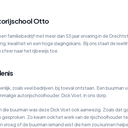
torijschool Otto
een familiebedrijf met meer dan 55 jaar ervaring in de Drechts
ng, kwaliteit en een hoge slagingskans. Bij ons staat de leerl
sfeer naar het rijbewijs toe.
enis
genlijk, zoals veel bedrijven, bij toeval ontstaan. Een buurman 
malige autorijschoolhouder, Dick Voet, in ons dorp.
n die buurman was deze Dick Voet ook aanwezig. Zoals dat ga
es gesproken. Zo kwam ook het werk van de rijschoolhouder ter
en vroeg of de buurman iemand wist die hem zou kunnen helpen 