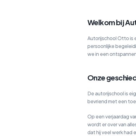
Welkom bij Au
Autorijschool Otto is 
persoonlijke begeleidi
we in een ontspannen 
Onze geschied
De autorijschool is ei
bevriend met een toen
Op een verjaardag va
wordt er over van all
dat hij veel werk had 