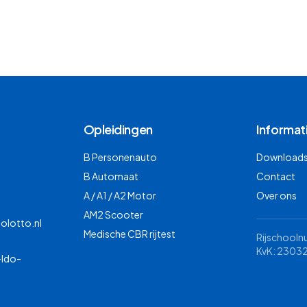
Opleidingen
Informat
B Personenauto
Downloads 
B Automaat
Contact
A / A1 / A2 Motor
Over ons
AM2 Scooter
olotto.nl
Medische CBR rijtest
Rijschool
KvK: 2303
-Ido-