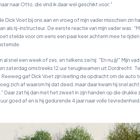
ar naar Otto, die vind ik daar wel geschikt voor."
ick Voet bij ons aan en vroeg of mijn vader misschien zin had om
n als rij-instructeur. De eerste reactie van mijn vader was: "M
oet stelde voor om eens een paar keer achterin mee te rijden t
instemde.
al snel een week of zes, en telkens zei hij: "En nu jij!" Mijn v
en zaterdag omstreeks 12 uur terugkwamen uit Dordrecht. Te
Reeweg gaf Dick Voet zijn leerling de opdracht om de auto to
oeg zich af waarom hij dat deed, maar daar kwam hij snel achter
huis." Daar zat hij dan met het zweet in zijn handen op die druk
tuur goed af en is hij gedurende 4 jaar naar volle tevredenhei