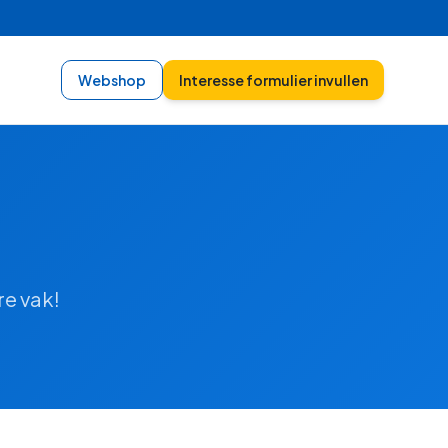
Webshop
Interesse formulier invullen
re vak!