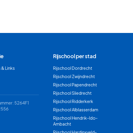
ie
Rijschool per stad
& Links
Rijschool
Dordrecht
Rijschool
Zwijndrecht
Rijschool
Papendrecht
Rijschool
Sliedrecht
Rijschool
Ridderkerk
nummer: 5264F1
2556
Rijschool
Alblasserdam
Rijschool
Hendrik-Ido-
Ambacht
Rijschool
Hardinxveld-