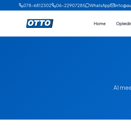
078-6812302
06-22907285
WhatsApp
info@au
Home
Opleid
Al mee