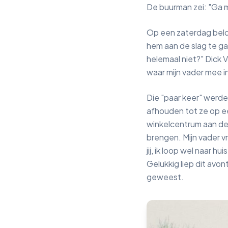
De buurman zei: "Ga ma
Op een zaterdag belde D
hem aan de slag te gaa
helemaal niet?" Dick V
waar mijn vader mee 
Die "paar keer" werden 
afhouden tot ze op e
winkelcentrum aan de 
brengen. Mijn vader vr
jij, ik loop wel naar 
Gelukkig liep dit avon
geweest.