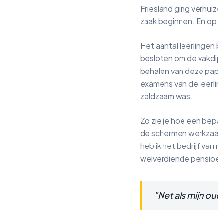
Friesland ging verhui
zaak beginnen. En op
Het aantal leerlingen 
besloten om de vakdip
behalen van deze papi
examens van de leerli
zeldzaam was.
Zo zie je hoe een bep
de schermen werkzaam 
heb ik het bedrijf va
welverdiende pensioe
"Net als mijn oud