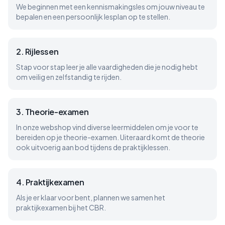
We beginnen met een kennismakingsles om jouw niveau te
bepalen en een persoonlijk lesplan op te stellen.
2
.
Rijlessen
Stap voor stap leer je alle vaardigheden die je nodig hebt
om veilig en zelfstandig te rijden.
3
.
Theorie-examen
In onze webshop vind diverse leermiddelen om je voor te
bereiden op je theorie-examen. Uiteraard komt de theorie
ook uitvoerig aan bod tijdens de praktijklessen.
4
.
Praktijkexamen
Als je er klaar voor bent, plannen we samen het
praktijkexamen bij het CBR.