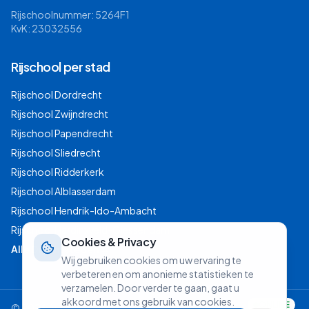
Rijschoolnummer: 5264F1
KvK: 23032556
Rijschool per stad
Rijschool
Dordrecht
Rijschool
Zwijndrecht
Rijschool
Papendrecht
Rijschool
Sliedrecht
Rijschool
Ridderkerk
Rijschool
Alblasserdam
Rijschool
Hendrik-Ido-Ambacht
Rijschool
Hardinxveld-Giessendam
Cookies & Privacy
Alle Drechtsteden →
Wij gebruiken cookies om uw ervaring te
verbeteren en om anonieme statistieken te
verzamelen. Door verder te gaan, gaat u
akkoord met ons gebruik van cookies.
ONLINE
©
2026
Autorijschool OTTO. Alle rechten voorbehouden.|