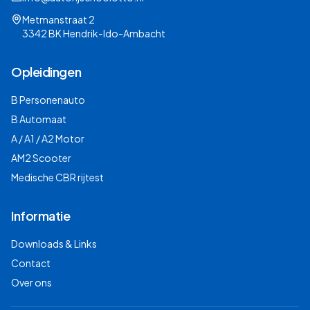
Metmanstraat 2
3342 BK Hendrik-Ido-Ambacht
Opleidingen
B Personenauto
B Automaat
A / A1 / A2 Motor
AM2 Scooter
Medische CBR rijtest
Informatie
Downloads & Links
Contact
Over ons