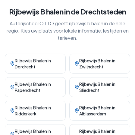
Rijbewijs B halen
in de Drechtsteden
Autorijschool OTTO geeft
rijbewijs b halen
in de hele
regio. Kies uw plaats voor lokale informatie, lestijden en
tarieven.
Rijbewijs B halen
in
Rijbewijs B halen
in
Dordrecht
Zwijndrecht
Rijbewijs B halen
in
Rijbewijs B halen
in
Papendrecht
Sliedrecht
Rijbewijs B halen
in
Rijbewijs B halen
in
Ridderkerk
Alblasserdam
Rijbewijs B halen
in
Rijbewijs B halen
in