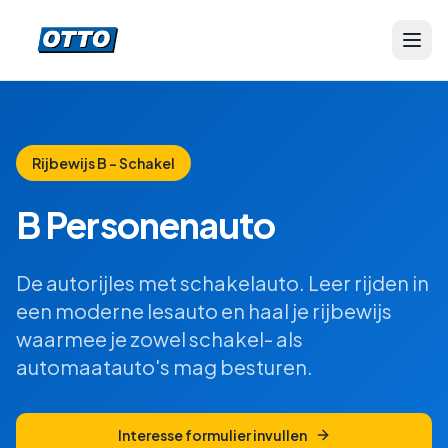
Rijbewijs B - Schakel
B Personenauto
De autorijles met schakelauto. Leer rijden in
een moderne lesauto en haal je rijbewijs
waarmee je zowel schakel- als
automaatauto's mag besturen.
Interesse formulier invullen