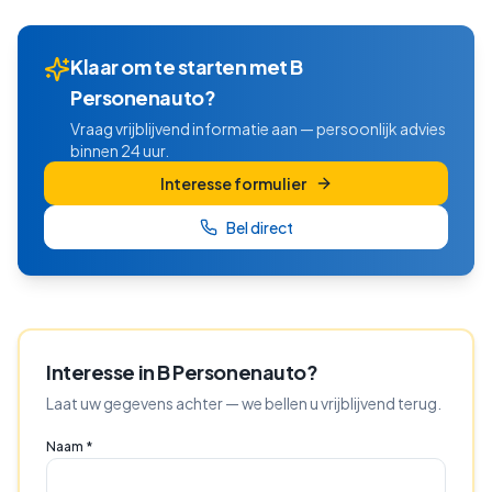
Klaar om te starten met
B
Personenauto
?
Vraag vrijblijvend informatie aan — persoonlijk advies
binnen 24 uur.
Interesse formulier
Bel direct
Interesse in
B Personenauto
?
Laat uw gegevens achter — we bellen u vrijblijvend terug.
Naam *