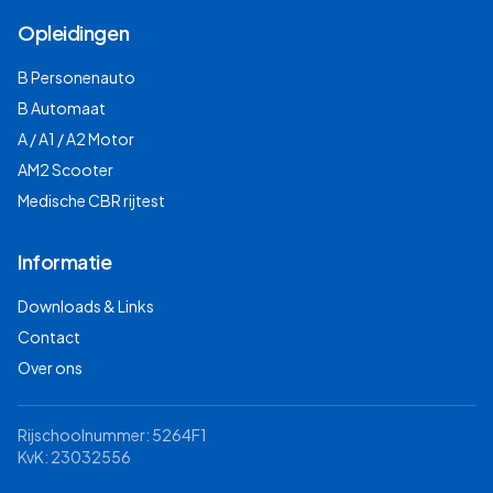
Opleidingen
B Personenauto
B Automaat
A / A1 / A2 Motor
AM2 Scooter
Medische CBR rijtest
Informatie
Downloads & Links
Contact
Over ons
Rijschoolnummer: 5264F1
KvK: 23032556