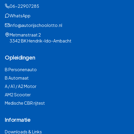
06-22907285
WhatsApp
info@autorijschoolotto.nl
Metmanstraat 2
3342 BK Hendrik-Ido-Ambacht
Opleidingen
B Personenauto
B Automaat
A / A1 / A2 Motor
AM2 Scooter
Medische CBR rijtest
Informatie
Downloads & Links