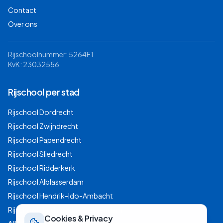
Contact
Over ons
Rijschoolnummer: 5264F1
KvK: 23032556
Rijschool per stad
Rijschool
Dordrecht
Rijschool
Zwijndrecht
Rijschool
Papendrecht
Rijschool
Sliedrecht
Rijschool
Ridderkerk
Rijschool
Alblasserdam
Rijschool
Hendrik-Ido-Ambacht
Rijschool
Hardinxveld-Giessendam
Cookies & Privacy