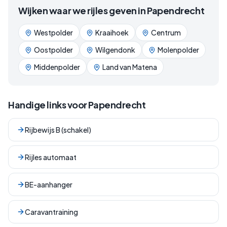
Wijken waar we rijles geven in
Papendrecht
Westpolder
Kraaihoek
Centrum
Oostpolder
Wilgendonk
Molenpolder
Middenpolder
Land van Matena
Handige links voor
Papendrecht
Rijbewijs B (schakel)
Rijles automaat
BE-aanhanger
Caravantraining