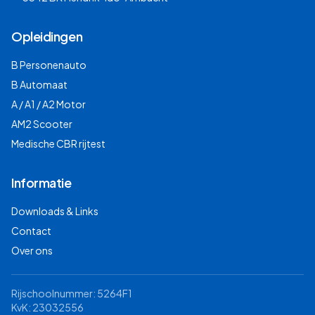
Opleidingen
B Personenauto
B Automaat
A / A1 / A2 Motor
AM2 Scooter
Medische CBR rijtest
Informatie
Downloads & Links
Contact
Over ons
Rijschoolnummer: 5264F1
KvK: 23032556