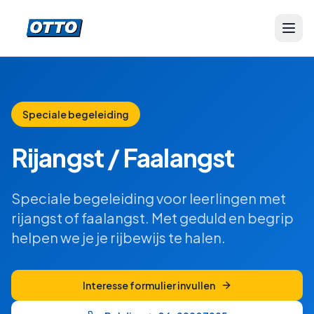
Speciale begeleiding
Rijangst / Faalangst
Speciale begeleiding voor leerlingen met
rijangst of faalangst. Met geduld en begrip
helpen we je je rijbewijs te halen.
Interesse formulier invullen