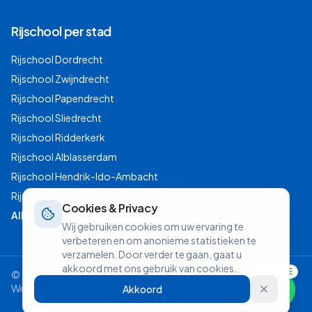
Rijschool per stad
Rijschool
Dordrecht
Rijschool
Zwijndrecht
Rijschool
Papendrecht
Rijschool
Sliedrecht
Rijschool
Ridderkerk
Rijschool
Alblasserdam
Rijschool
Hendrik-Ido-Ambacht
Rijschool
Hardinxveld-Giessendam
Cookies & Privacy
Alle Drechtsteden →
Wij gebruiken cookies om uw ervaring te
verbeteren en om anonieme statistieken te
verzamelen. Door verder te gaan, gaat u
akkoord met ons gebruik van cookies.
ONLINE
©
2026
Autorijschool OTTO. Alle rechten voorbehouden.|
Website gemaakt & gehost door:
Drechthosting
Akkoord
Persoonlijke rijopleiding sinds 1970