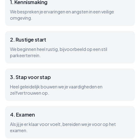
1
.
Kennismaking
We bespreken je ervaringen en angsten in een veilige
omgeving.
2
.
Rustige start
We beginnen heel rustig, bijvoorbeeld op een stil
parkeerterrein.
3
.
Stap voor stap
Heel geleidelijk bouwen we je vaardigheden en
zelfvertrouwen op.
4
.
Examen
Als jij je er klaar voor voelt, bereiden we je voor op het
examen.