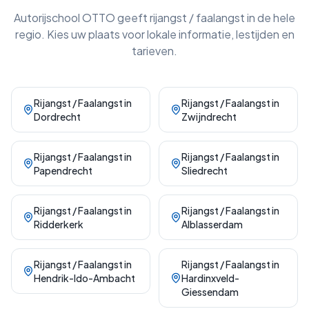
Autorijschool OTTO geeft
rijangst / faalangst
in de hele
regio. Kies uw plaats voor lokale informatie, lestijden en
tarieven.
Rijangst / Faalangst
in
Rijangst / Faalangst
in
Dordrecht
Zwijndrecht
Rijangst / Faalangst
in
Rijangst / Faalangst
in
Papendrecht
Sliedrecht
Rijangst / Faalangst
in
Rijangst / Faalangst
in
Ridderkerk
Alblasserdam
Rijangst / Faalangst
in
Rijangst / Faalangst
in
Hendrik-Ido-Ambacht
Hardinxveld-
Giessendam