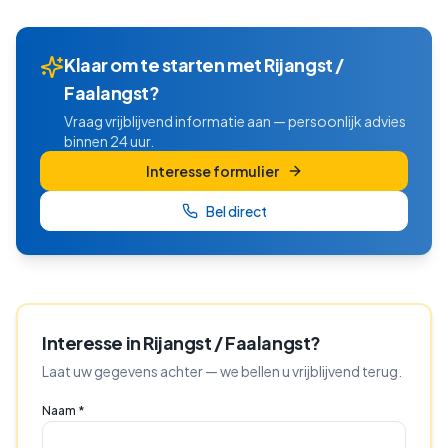
Klaar om te starten met
Rijangst /
Faalangst
?
Vraag vrijblijvend informatie aan — persoonlijk advies
binnen 24 uur.
Interesse formulier
Bel direct
Interesse in
Rijangst / Faalangst
?
Laat uw gegevens achter — we bellen u vrijblijvend terug.
Naam *