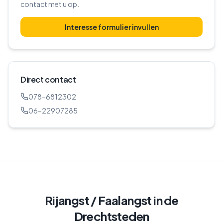
contact met u op.
Interesse formulier invullen
Direct contact
078-6812302
06-22907285
Rijangst / Faalangst
in de
Drechtsteden