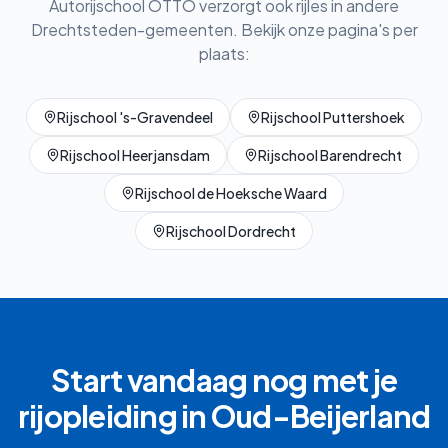
Autorijschool OTTO verzorgt ook rijles in andere
Drechtsteden-gemeenten. Bekijk onze pagina's per
plaats:
Rijschool
's-Gravendeel
Rijschool
Puttershoek
Rijschool
Heerjansdam
Rijschool
Barendrecht
Rijschool
de Hoeksche Waard
Rijschool
Dordrecht
Start vandaag nog met je
rijopleiding in
Oud-Beijerland