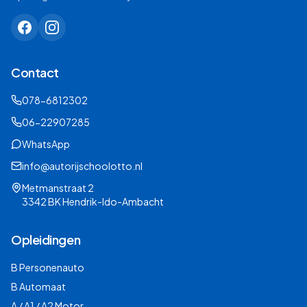
Contact
078-6812302
06-22907285
WhatsApp
info@autorijschoolotto.nl
Metmanstraat 2
3342 BK Hendrik-Ido-Ambacht
Opleidingen
B Personenauto
B Automaat
A / A1 / A2 Motor