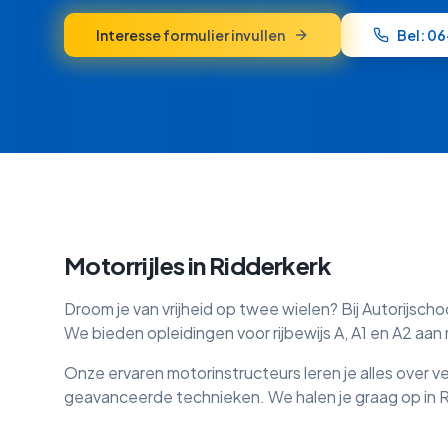
Interesse formulier invullen
Bel: 0
Motorrijles in
Ridderkerk
Droom je van vrijheid op twee wielen? Bij Autorijscho
We bieden opleidingen voor rijbewijs A, A1 en A2 aa
Onze ervaren motorinstructeurs leren je alles over v
geavanceerde technieken. We halen je graag op in
R