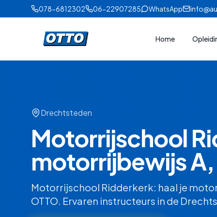
078-6812302
06-22907285
WhatsApp
info@au
Home
Opleid
Drechtsteden
Motorrijschool R
motorrijbewijs A,
Motorrijschool Ridderkerk: haal je motorri
OTTO. Ervaren instructeurs in de Drech