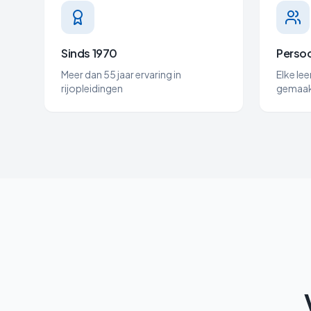
Sinds 1970
Persoo
Meer dan 55 jaar ervaring in
Elke lee
rijopleidingen
gemaak