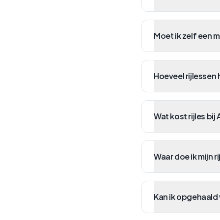
Kan ik opgehaald w
Bieden jullie ook