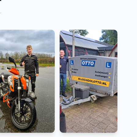
.
Rijbewijs B
Scooter