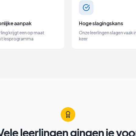
nlijke aanpak
Hoge slagingskans
rling krijgt een op maat
Onze leerlingen slagen vaak i
t lesprogramma
keer
Vele leerlingen gingen je voo