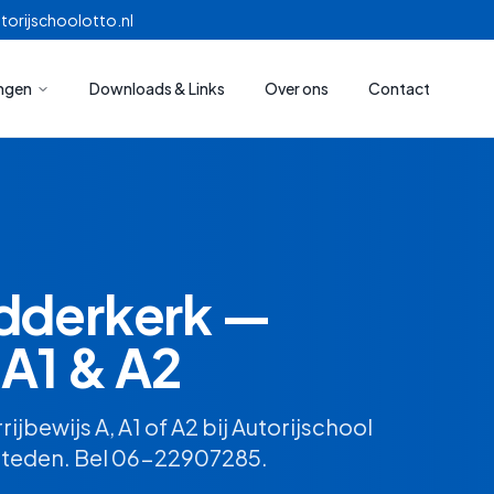
torijschoolotto.nl
ingen
Downloads & Links
Over ons
Contact
idderkerk —
 A1 & A2
jbewijs A, A1 of A2 bij Autorijschool
tsteden. Bel 06-22907285.