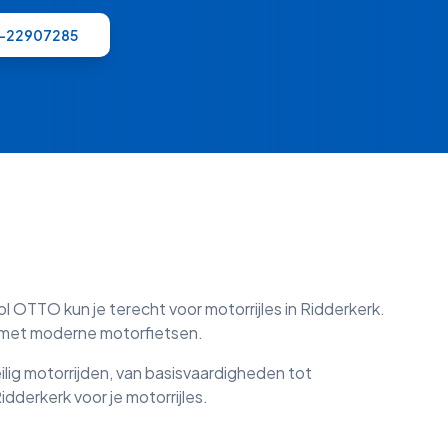
6-22907285
ol OTTO kun je terecht voor motorrijles in
Ridderkerk
.
n met moderne motorfietsen.
eilig motorrijden, van basisvaardigheden tot
idderkerk
voor je motorrijles.