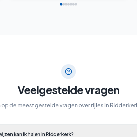
op de meest gestelde vragen over rijles in
Ridderker
ijzen kan ik halen in Ridderkerk?
motor hebben voor de lessen?
heb ik nodig in Ridderkerk?
j Autorijschool OTTO in Ridderkerk?
ijexamen als ik in Ridderkerk rijles neem?