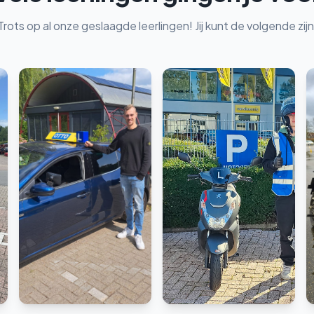
Trots op al onze geslaagde leerlingen! Jij kunt de volgende zijn
Scooter
Rijbewijs B
Veelgestelde vragen