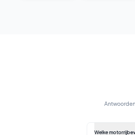
Antwoorden 
Welke motorrijbew
Moet ik zelf een 
Hoeveel rijlessen 
Wat kost rijles bi
Waar doe ik mijn r