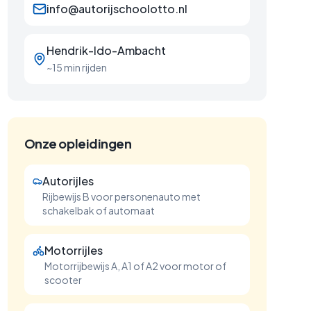
info@autorijschoolotto.nl
Hendrik-Ido-Ambacht
~15 min rijden
Onze opleidingen
Autorijles
Rijbewijs B voor personenauto met
schakelbak of automaat
Motorrijles
Motorrijbewijs A, A1 of A2 voor motor of
scooter