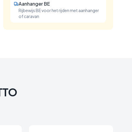
Aanhanger BE
Rijbewijs BE voor het rijden met aanhanger
of caravan
OTTO