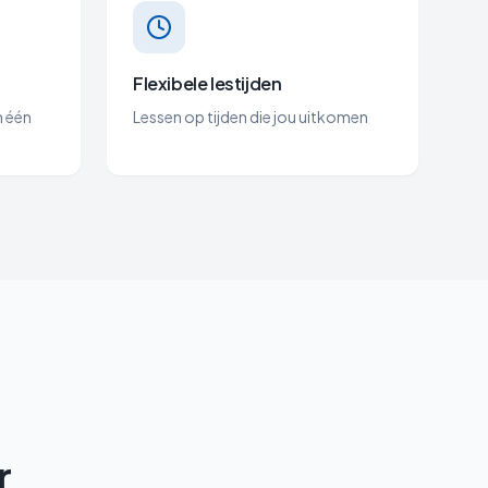
Flexibele lestijden
n één
Lessen op tijden die jou uitkomen
r