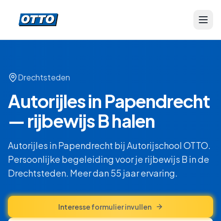
Drechtsteden
Autorijles in Papendrecht
— rijbewijs B halen
Autorijles in Papendrecht bij Autorijschool OTTO.
Persoonlijke begeleiding voor je rijbewijs B in de
Drechtsteden. Meer dan 55 jaar ervaring.
Interesse formulier invullen