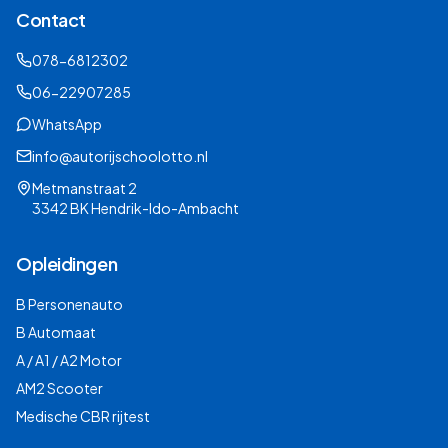
Contact
078-6812302
06-22907285
WhatsApp
info@autorijschoolotto.nl
Metmanstraat 2
3342 BK Hendrik-Ido-Ambacht
Opleidingen
B Personenauto
B Automaat
A / A1 / A2 Motor
AM2 Scooter
Medische CBR rijtest