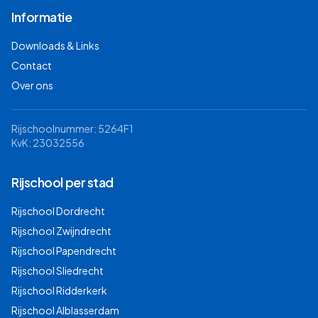
Informatie
Downloads & Links
Contact
Over ons
Rijschoolnummer: 5264F1
KvK: 23032556
Rijschool per stad
Rijschool
Dordrecht
Rijschool
Zwijndrecht
Rijschool
Papendrecht
Rijschool
Sliedrecht
Rijschool
Ridderkerk
Rijschool
Alblasserdam