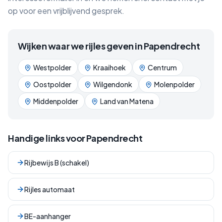
op voor een vrijblijvend gesprek.
Wijken waar we rijles geven in
Papendrecht
Westpolder
Kraaihoek
Centrum
Oostpolder
Wilgendonk
Molenpolder
Middenpolder
Land van Matena
Handige links voor
Papendrecht
Rijbewijs B (schakel)
Rijles automaat
BE-aanhanger