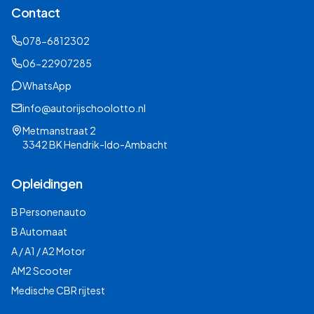
Contact
078-6812302
06-22907285
WhatsApp
info@autorijschoolotto.nl
Metmanstraat 2
3342 BK Hendrik-Ido-Ambacht
Opleidingen
B Personenauto
B Automaat
A / A1 / A2 Motor
AM2 Scooter
Medische CBR rijtest