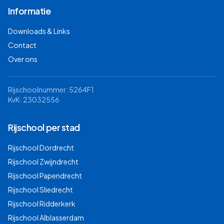
Informatie
Downloads & Links
Contact
Over ons
Rijschoolnummer: 5264F1
KvK: 23032556
Rijschool per stad
Rijschool
Dordrecht
Rijschool
Zwijndrecht
Rijschool
Papendrecht
Rijschool
Sliedrecht
Rijschool
Ridderkerk
Rijschool
Alblasserdam