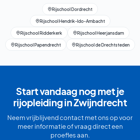
Rijschool
Dordrecht
Rijschool
Hendrik-Ido-Ambacht
Rijschool
Ridderkerk
Rijschool
Heerjansdam
Rijschool
Papendrecht
Rijschool
de Drechtsteden
Start vandaag nog met je
rijopleiding in
Zwijndrecht
Neem vrijblijvend contact met ons op voor
meer informatie of vraag direct een
proefles aan.