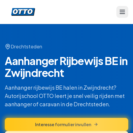
Drechtsteden
Aanhanger Rijbewijs BE in
Zwijndrecht
Aanhanger rijbewijs BE halen in Zwijndrecht?
Autorijschool OTTO leert je snel veilig rijden met
aanhanger of caravan in de Drechtsteden.
Interesse formulier invullen