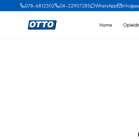
078-6812302
06-22907285
WhatsApp
info@au
Home
Opleid