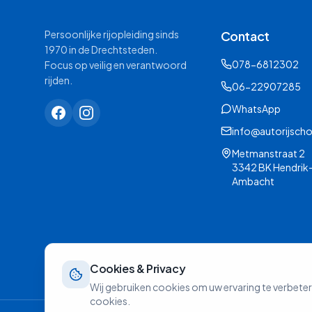
Persoonlijke rijopleiding sinds
Contact
1970 in de Drechtsteden.
078-6812302
Focus op veilig en verantwoord
rijden.
06-22907285
WhatsApp
info@autorijscho
Metmanstraat 2
3342 BK Hendrik
Ambacht
Cookies & Privacy
Wij gebruiken cookies om uw ervaring te verbete
cookies.