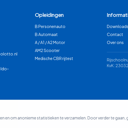
Opleidingen
Informat
B Personenauto
Downloads 
B Automaat
Contact
A / A1 / A2 Motor
Over ons
AM2 Scooter
olotto.nl
Medische CBR rijtest
Rijschool
KvK: 2303
-Ido-
ren en om anonieme statistieken te verzamelen. Door verder te gaan,