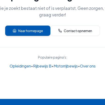
e je zoekt bestaat niet of is verplaatst. Geen zorgen,
graag verder!
Naar homepage
Contact opnemen
Populaire pagina's:
Opleidingen
•
Rijbewijs B
•
Motorrijbewijs
•
Over ons