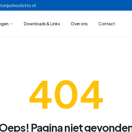
torijschoolotto.nl
ingen
Downloads & Links
Over ons
Contact
404
Oeps! Pagina niet gevonde