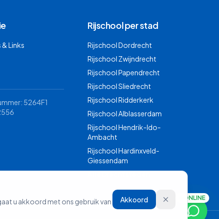
ie
Rijschool per stad
& Links
Rijschool
Dordrecht
Rijschool
Zwijndrecht
Rijschool
Papendrecht
Rijschool
Sliedrecht
Rijschool
Ridderkerk
nummer: 5264F1
2556
Rijschool
Alblasserdam
Rijschool
Hendrik-Ido-
Ambacht
Rijschool
Hardinxveld-
Giessendam
Alle Drechtsteden →
ONLINE
Akkoord
 gaat u akkoord met ons gebruik van